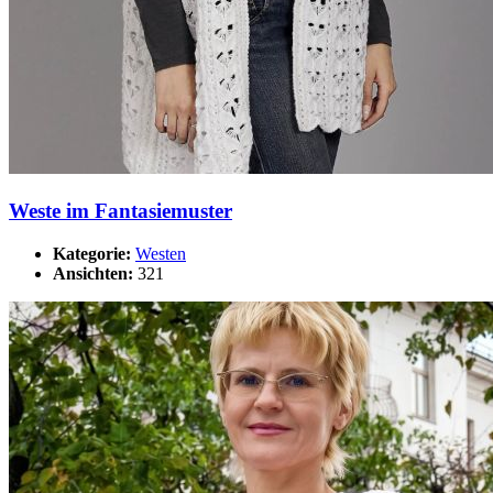
Weste im Fantasiemuster
Kategorie:
Westen
Ansichten:
321