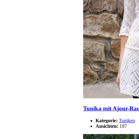
Tunika mit Ajour-Ra
Kategorie:
Tuniken
Ansichten:
197