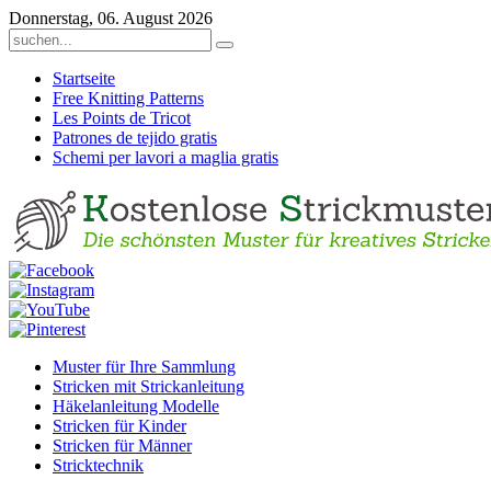
Donnerstag, 06. August 2026
Startseite
Free Knitting Patterns
Les Points de Tricot
Patrones de tejido gratis
Schemi per lavori a maglia gratis
Muster für Ihre Sammlung
Stricken mit Strickanleitung
Häkelanleitung Modelle
Stricken für Kinder
Stricken für Männer
Stricktechnik