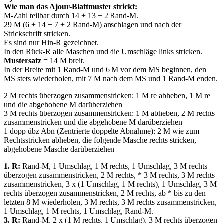
Wie man das Ajour-Blattmuster strickt:
M-Zahl teilbar durch 14 + 13 + 2 Rand-M.
29 M (6 + 14 + 7 + 2 Rand-M) anschlagen und nach der
Strickschrift stricken.
Es sind nur Hin-R gezeichnet.
In den Rück-R alle Maschen und die Umschläge links stricken.
Mustersatz
= 14 M breit.
In der Breite mit 1 Rand-M und 6 M vor dem MS beginnen, den
MS stets wiederholen, mit 7 M nach dem MS und 1 Rand-M enden.
2 M rechts überzogen zusammenstricken: 1 M re abheben, 1 M re
und die abgehobene M darüberziehen
3 M rechts überzogen zusammenstricken: 1 M abheben, 2 M rechts
zusammenstricken und die abgehobene M darüberziehen
1 dopp übz Abn (Zentrierte doppelte Abnahme): 2 M wie zum
Rechtsstricken abheben, die folgende Masche rechts stricken,
abgehobene Masche darüberziehen
1. R:
Rand-M, 1 Umschlag, 1 M rechts, 1 Umschlag, 3 M rechts
überzogen zusammenstricken, 2 M rechts, * 3 M rechts, 3 M rechts
zusammenstricken, 3 х (1 Umschlag, 1 M rechts), 1 Umschlag, 3 M
rechts überzogen zusammenstricken, 2 M rechts, ab * bis zu den
letzten 8 M wiederholen, 3 M rechts, 3 M rechts zusammenstricken,
1 Umschlag, 1 M rechts, 1 Umschlag, Rand-M.
3. R:
Rand-M, 2 х (1 M rechts, 1 Umschlag), 3 M rechts überzogen