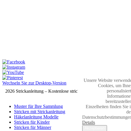
Unsere Website verwende
Wechseln Sie zur Desktop-Version
Cookies, um Ihne
personalisier
2026 Strickanleitung – Kostenlose strickmuster
Informatione
bereitzustelle
Muster für Ihre Sammlung
Einzelheiten finden Sie 
Stricken mit Strickanleitung
de
Häkelanleitung Modelle
Datenschutzbestimmungen
Stricken für Kinder
Details
Stricken für Männer
Akzeptieren