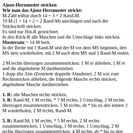
Ajour-Herzmuster stricken
Wie man das Ajour-Herzmuster strickt:
M-Zahl teilbar durch 14 + 3 + 2 Rand-M.
19 M (1 + 14 + 2 + 2 Rand-M) anschlagen und nach der
Strickschrift stricken.
Es sind nur Hin-R gezeichnet.
In den Rück-R alle Maschen und die Umschläge links stricken.
Mustersatz
= 14 M breit.
In der Breite mit 1 Rand-M und der M vor dem MS beginnen, den
MS stets wiederholen, mit 2 M nach dem MS und 1 Rand-M enden.
2 M rechts überzogen zusammenstricken: 1 M re abheben, 1 M re
und die abgehobene M darüberziehen
1 dopp übz Abn (Zentrierte doppelte Abnahme): 2 M wie zum
Rechtsstricken abheben, die folgende Masche rechts stricken,
abgehobene Masche darüberziehen
1. R:
alle Maschen rechts stricken.
3. R:
Rand-M, 1 M rechts, * 7 M rechts, 1 Umschlag, 2 M rechts
überzogen zusammenstricken, 5 M rechts, ab * bis zu den letzten 3
M wiederholen, 2 M rechts, Rand-M.
5. R:
Rand-M, 1 M rechts, * 5 M rechts, 2 M rechts
zusammenstricken, 1 Umschlag, 1 M rechts, 1 Umschlag, 2 M
rechts überzogen zusammenstricken, 4 M rechts, ab * bis zu den