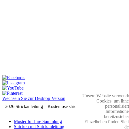
Unsere Website verwende
Wechseln Sie zur Desktop-Version
Cookies, um Ihne
personalisier
2026 Strickanleitung – Kostenlose strickmuster
Informatione
bereitzustelle
Muster für Ihre Sammlung
Einzelheiten finden Sie 
Stricken mit Strickanleitung
de