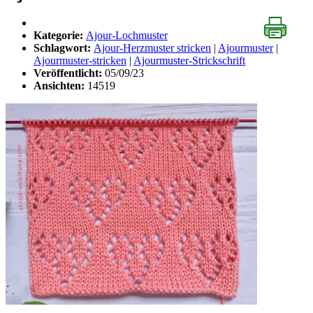
Kategorie:
Ajour-Lochmuster
Schlagwort:
Ajour-Herzmuster stricken
|
Ajourmuster
|
Ajourmuster-stricken
|
Ajourmuster-Strickschrift
Veröffentlicht:
05/09/23
Ansichten:
14519