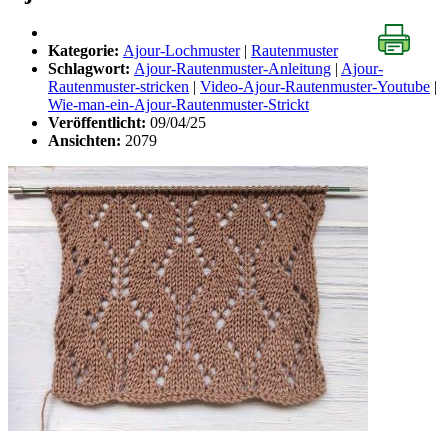
Kategorie:
Ajour-Lochmuster
|
Rautenmuster
Schlagwort:
Ajour-Rautenmuster-Anleitung
|
Ajour-
Rautenmuster-stricken
|
Video-Ajour-Rautenmuster-Youtube
|
Wie-man-ein-Ajour-Rautenmuster-Strickt
Veröffentlicht:
09/04/25
Ansichten:
2079