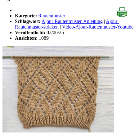
Kategorie:
Rautenmuster
Schlagwort:
Ajour-Rautenmuster-Anleitung
|
Ajour-
Rautenmuster-stricken
|
Video-Ajour-Rautenmuster-Youtube
Veröffentlicht:
02/06/25
Ansichten:
1089