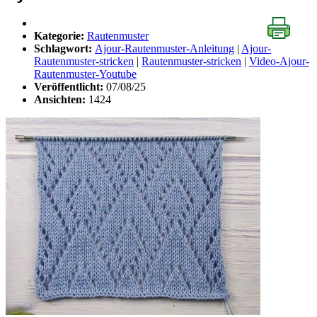
Kategorie:
Rautenmuster
Schlagwort:
Ajour-Rautenmuster-Anleitung
|
Ajour-
Rautenmuster-stricken
|
Rautenmuster-stricken
|
Video-Ajour-
Rautenmuster-Youtube
Veröffentlicht:
07/08/25
Ansichten:
1424