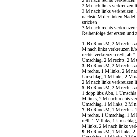
2 M nach rechts verkreuzen r
2 M nach links verkreuzen li
3 M nach links verkreuzen: 1
nächste M der linken Nadel r
stricken
3 M nach rechts verkreuzen: 
Reihenfolge der ersten und 
1. R:
Rand-M, 2 M rechts zus
M nach links verkreuzen li/
rechts verkreuzen re/li, ab *
Umschlag, 2 M rechts, 2 M
3. R:
Rand-M, 2 M rechts zus
M rechts, 1 M links, 2 M nac
Umschlag, 1 M links, 2 M nac
2 M nach links verkreuzen l
5. R:
Rand-M, 2 M rechts zus
1 dopp übz Abn, 1 Umschlag,
M links, 2 M nach rechts ve
Umschlag, 1 M links, 2 M n
7. R:
Rand-M, 1 M rechts, 1 
M rechts, 1 Umschlag, 1 M li
re/li, 1 M links, 1 Umschla
M links, 2 M nach links verk
9. R:
Rand-M, 1 M links, 2 M