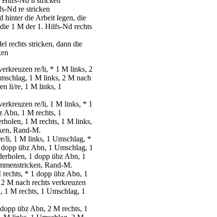
 Hilfs-Nd li stricken
fs-Nd re stricken
 hinter die Arbeit legen, die
die 1 M der 1. Hilfs-Nd rechts
l rechts stricken, dann die
ken
rkreuzen re/li, * 1 M links, 2
Umschlag, 1 M links, 2 M nach
n li/re, 1 M links, 1
rkreuzen re/li, 1 M links, * 1
z Abn, 1 M rechts, 1
rholen, 1 M rechts, 1 M links,
cken, Rand-M.
/li, 1 M links, 1 Umschlag, *
 1 dopp übz Abn, 1 Umschlag, 1
ederholen, 1 dopp übz Abn, 1
sammenstricken, Rand-M.
 rechts, * 1 dopp übz Abn, 1
, 2 M nach rechts verkreuzen
n, 1 M rechts, 1 Umschlag, 1
 dopp übz Abn, 2 M rechts, 1