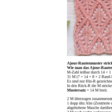
Ajour-Rautenmuster stric
Wie man das Ajour-Rauten
M-Zahl teilbar durch 14 + 
31 M (7 + 14 + 8 + 2 Rand-M
Es sind nur Hin-R gezeichne
In den Rück-R die M stricken
Mustersatz
= 14 M breit.
2 M überzogen zusammenstri
1 dopp übz Abn (Zentrierte 
abgehobene Masche darüber