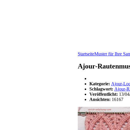
Startseite
Muster für Ihre S
Ajour-Rautenmust
Kategorie:
Ajour-Lo
Schlagwort:
Ajour-R
Veröffentlicht:
13/04
Ansichten:
16167