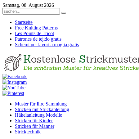
Samstag, 08. August 2026
Startseite
Free Knitting Patterns
Les Points de Tricot
Patrones de tejido gratis
Schemi per lavori a maglia gratis
Muster für Ihre Sammlung
Stricken mit Strickanleitung
Häkelanleitung Modelle
Stricken für Kinder
Stricken für Männer
Stricktechnik