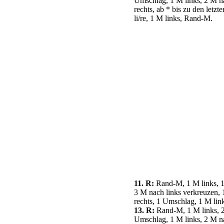
Umschlag, 1 M links, 2 M nac
rechts, ab * bis zu den let
li/re, 1 M links, Rand-M.
11. R:
Rand-M, 1 M links, 1 
3 M nach links verkreuzen, 
rechts, 1 Umschlag, 1 M lin
13. R:
Rand-M, 1 M links, 2 
Umschlag, 1 M links, 2 M nac