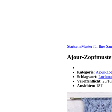
Startseite
Muster für Ihre S
Ajour-Zopfmuster
Kategorie:
Ajour-Zop
Schlagwort:
Lochmus
Veröffentlicht:
25/10
Ansichten:
1811