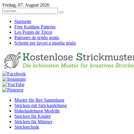
Freitag, 07. August 2026
Startseite
Free Knitting Patterns
Les Points de Tricot
Patrones de tejido gratis
Schemi per lavori a maglia gratis
Muster für Ihre Sammlung
Stricken mit Strickanleitung
Häkelanleitung Modelle
Stricken für Kinder
Stricken für Männer
Stricktechnik