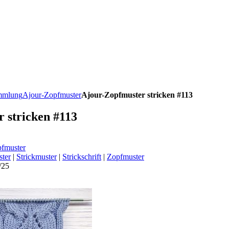
ammlung
Ajour-Zopfmuster
Ajour-Zopfmuster stricken #113
 stricken #113
fmuster
ter
|
Strickmuster
|
Strickschrift
|
Zopfmuster
/25