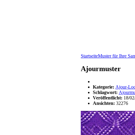
Startseite
Muster für Ihre S
Ajourmuster
Kategorie:
Ajour-Lo
Schlagwort:
Ajourmu
Veröffentlicht:
18/02
Ansichten:
32276