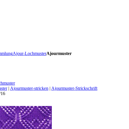
ammlung
Ajour-Lochmuster
Ajourmuster
chmuster
ster
|
Ajourmuster-stricken
|
Ajourmuster-Strickschrift
/16