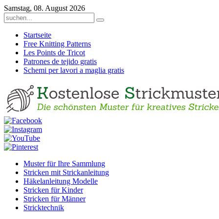
Samstag, 08. August 2026
Startseite
Free Knitting Patterns
Les Points de Tricot
Patrones de tejido gratis
Schemi per lavori a maglia gratis
Muster für Ihre Sammlung
Stricken mit Strickanleitung
Häkelanleitung Modelle
Stricken für Kinder
Stricken für Männer
Stricktechnik