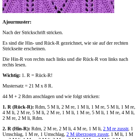
Ajourmuster:
Nach der Strickschrift stricken.
Es sind die Hin- und Rück-R gezeichnet, wie sie auf der rechten
Strickseite erscheinen.
Die Hin-R von rechts nach links und die Rück-R von links nach
rechts lesen.
Wichtig:
1. R = Rück-R!
Mustersatz = 21 M x 8 R.
44 M + 2 Rdm anschlagen und wie folgt stricken:
1. R (Rück-R):
Rdm, 5 M li, 2 M re, 1 M li, 1 M re, 5 M li, 1 M re,
4 M li, 2 M re, 5 M li, 2 M re, 1 M li, 1 M re, 5 M li, 1 M re, 4 M li,
2 M re, 2 M li, Rdm.
2. R (Hin-R):
Rdm, 2 M re, 2 M li, 4 M re, 1 M li,
2 M re zusstr
, 1
Umschlag, 1 M re, 1 Umschlag,
2 M überzogen zusstr
, 1 M li, 1 M