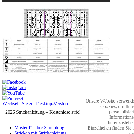
Unsere Website verwende
Wechseln Sie zur Desktop-Version
Cookies, um Ihne
personalisier
2026 Strickanleitung – Kostenlose strickmuster
Informatione
bereitzustelle
Muster für Ihre Sammlung
Einzelheiten finden Sie 
Stricken mit Strickanleitung
de