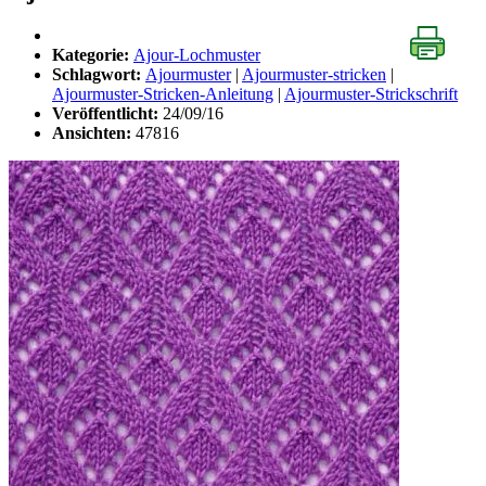
Kategorie:
Ajour-Lochmuster
Schlagwort:
Ajourmuster
|
Ajourmuster-stricken
|
Ajourmuster-Stricken-Anleitung
|
Ajourmuster-Strickschrift
Veröffentlicht:
24/09/16
Ansichten:
47816