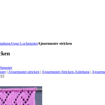
ammlung
Ajour-Lochmuster
Ajourmuster stricken
cken
chmuster
ster
|
Ajourmuster-stricken
|
Ajourmuster-Stricken-Anleitung
|
Ajourmus
/22