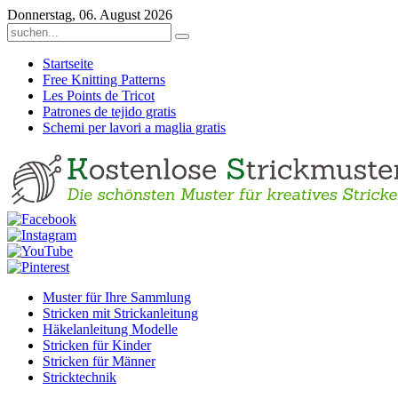
Donnerstag, 06. August 2026
Startseite
Free Knitting Patterns
Les Points de Tricot
Patrones de tejido gratis
Schemi per lavori a maglia gratis
Muster für Ihre Sammlung
Stricken mit Strickanleitung
Häkelanleitung Modelle
Stricken für Kinder
Stricken für Männer
Stricktechnik