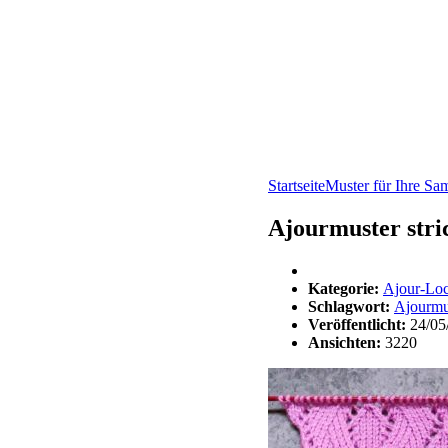
Startseite
Muster für Ihre S
Ajourmuster stri
Kategorie:
Ajour-Lo
Schlagwort:
Ajourmu
Veröffentlicht:
24/05
Ansichten:
3220