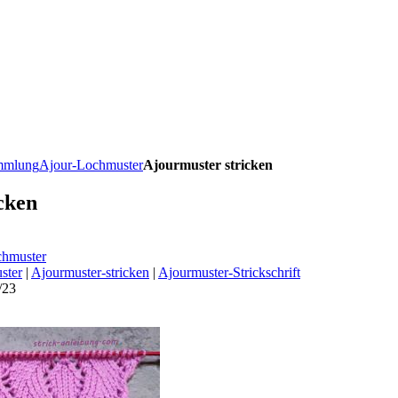
ammlung
Ajour-Lochmuster
Ajourmuster stricken
cken
chmuster
ster
|
Ajourmuster-stricken
|
Ajourmuster-Strickschrift
/23