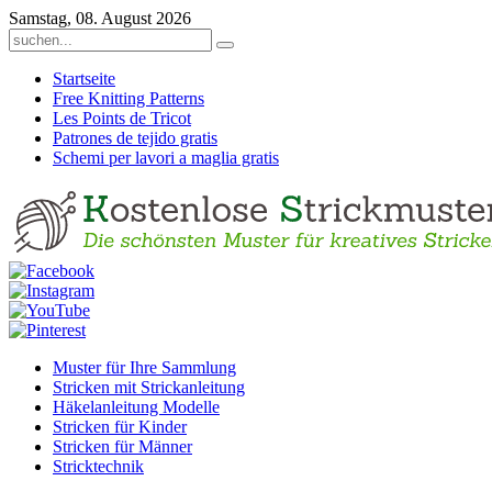
Samstag, 08. August 2026
Startseite
Free Knitting Patterns
Les Points de Tricot
Patrones de tejido gratis
Schemi per lavori a maglia gratis
Muster für Ihre Sammlung
Stricken mit Strickanleitung
Häkelanleitung Modelle
Stricken für Kinder
Stricken für Männer
Stricktechnik