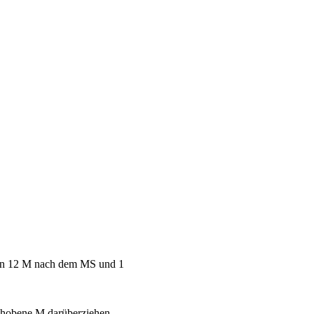
den 12 M nach dem MS und 1
ehobene M darüberziehen