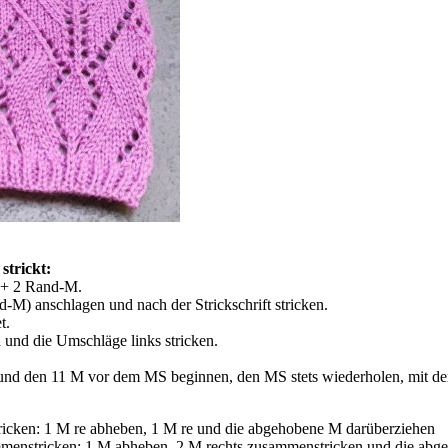
strickt:
1 + 2 Rand-M.
-M) anschlagen und nach der Strickschrift stricken.
t.
und die Umschläge links stricken.
 und den 11 M vor dem MS beginnen, den MS stets wiederholen, mit 
cken: 1 M re abheben, 1 M re und die abgehobene M darüberziehen
menstricken: 1 M abheben, 2 M rechts zusammenstricken und die abg