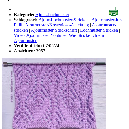
Kategorie:
Ajour-Lochmuster
Schlagwort:
Ajour-Lochmuster-Stricken
|
Ajourmuster-fur-
Pulli
|
Ajourmuster-Kostenlose-Anleitung
|
Ajourmuster-
stricken
|
Ajourmuster-Strickschrift
|
Lochmuster-Stricken
|
Video-Ajourmuster-Youtube
|
Wie-Stricke-ich-ein-
Ajourmuster
Veröffentlicht:
07/05/24
Ansichten:
3957