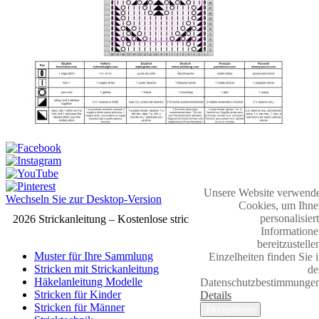
Unsere Website verwende
Wechseln Sie zur Desktop-Version
Cookies, um Ihne
personalisier
2026 Strickanleitung – Kostenlose strickmuster
Informatione
bereitzustelle
Muster für Ihre Sammlung
Einzelheiten finden Sie 
Stricken mit Strickanleitung
de
Häkelanleitung Modelle
Datenschutzbestimmungen
Stricken für Kinder
Details
Stricken für Männer
Akzeptieren