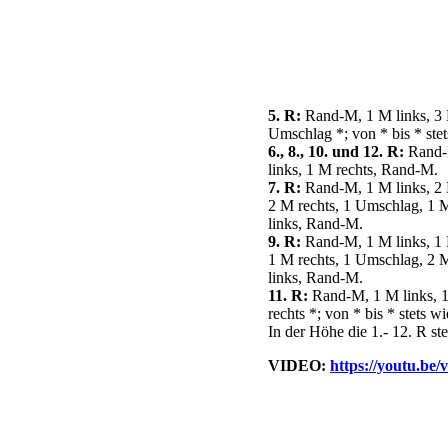
5. R:
Rand-M, 1 M links, 3 M
Umschlag *; von * bis * ste
6., 8., 10. und 12. R:
Rand-M
links, 1 M rechts, Rand-M.
7. R:
Rand-M, 1 M links, 2 M
2 M rechts, 1 Umschlag, 1 M
links, Rand-M.
9. R:
Rand-M, 1 M links, 1 M
1 M rechts, 1 Umschlag, 2 M
links, Rand-M.
11. R:
Rand-M, 1 M links, 1
rechts *; von * bis * stets
In der Höhe die 1.- 12. R st
VIDEO:
https://youtu.b