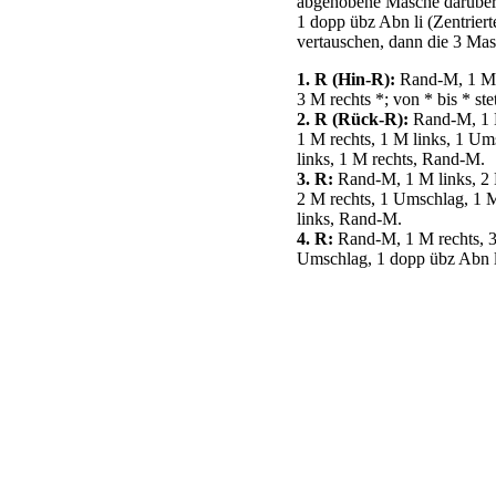
abgehobene Masche darüber
1 dopp übz Abn li (Zentrier
vertauschen, dann die 3 Ma
1. R (Hin-R):
Rand-M, 1 M l
3 M rechts *; von * bis * s
2. R (Rück-R):
Rand-M, 1 M 
1 M rechts, 1 M links, 1 Um
links, 1 M rechts, Rand-M.
3. R:
Rand-M, 1 M links, 2 M
2 M rechts, 1 Umschlag, 1 M
links, Rand-M.
4. R:
Rand-M, 1 M rechts, 3 
Umschlag, 1 dopp übz Abn li