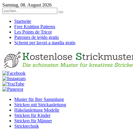
Samstag, 08. August 2026
Startseite
Free Knitting Patterns
Les Points de Tricot
Patrones de tejido gratis
Schemi per lavori a maglia gratis
Muster für Ihre Sammlung
Stricken mit Strickanleitung
Häkelanleitung Modelle
Stricken für Kinder
Stricken für Männer
Stricktechnik