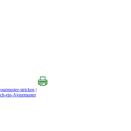
ourmuster-stricken
|
ich-ein-Ajourmuster