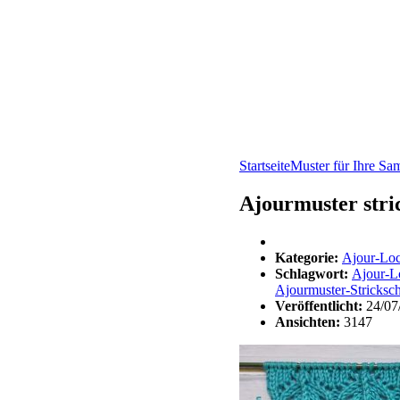
Startseite
Muster für Ihre S
Ajourmuster stri
Kategorie:
Ajour-Lo
Schlagwort:
Ajour-L
Ajourmuster-Stricksch
Veröffentlicht:
24/07
Ansichten:
3147