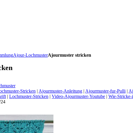
ammlung
Ajour-Lochmuster
Ajourmuster stricken
cken
chmuster
ochmuster-Stricken
|
Ajourmuster-Anleitung
|
Ajourmuster-fur-Pulli
|
Aj
rift
|
Lochmuster-Stricken
|
Video-Ajourmuster-Youtube
|
Wie-Stricke-
/24