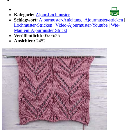
Kategorie:
Ajour-Lochmuster
Schlagwort:
Ajourmuster-Anleitung
|
Ajourmuster-stricken
|
Lochmuster-Stricken
|
Video-Ajourmuster-Youtube
|
Wie-
Man-ein-Ajourmuster-Strickt
Veröffentlicht:
05/05/25
Ansichten:
2452