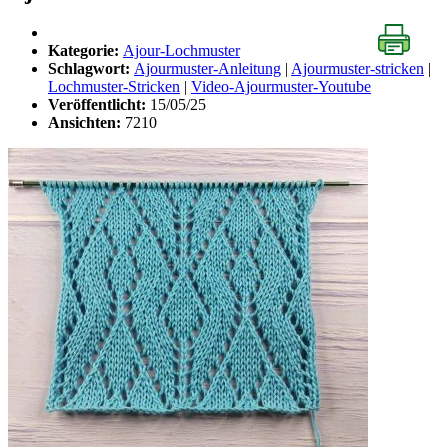
Kategorie:
Ajour-Lochmuster
Schlagwort:
Ajourmuster-Anleitung
|
Ajourmuster-stricken
|
Lochmuster-Stricken
|
Video-Ajourmuster-Youtube
Veröffentlicht:
15/05/25
Ansichten:
7210