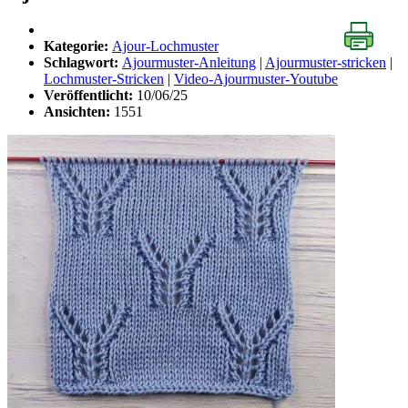
Kategorie:
Ajour-Lochmuster
Schlagwort:
Ajourmuster-Anleitung
|
Ajourmuster-stricken
|
Lochmuster-Stricken
|
Video-Ajourmuster-Youtube
Veröffentlicht:
10/06/25
Ansichten:
1551