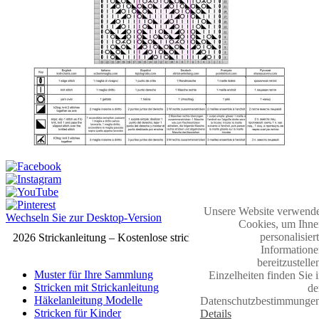
Unsere Website verwende
Wechseln Sie zur Desktop-Version
Cookies, um Ihne
personalisier
2026 Strickanleitung – Kostenlose strickmuster
Informatione
bereitzustelle
Muster für Ihre Sammlung
Einzelheiten finden Sie 
Stricken mit Strickanleitung
de
Häkelanleitung Modelle
Datenschutzbestimmungen
Stricken für Kinder
Details