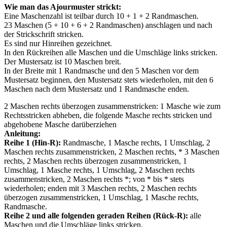
Wie man das Ajourmuster strickt:
Eine Maschenzahl ist teilbar durch 10 + 1 + 2 Randmaschen.
23 Maschen (5 + 10 + 6 + 2 Randmaschen) anschlagen und nach
der Strickschrift stricken.
Es sind nur Hinreihen gezeichnet.
In den Rückreihen alle Maschen und die Umschläge links stricken.
Der Mustersatz ist 10 Maschen breit.
In der Breite mit 1 Randmasche und den 5 Maschen vor dem
Mustersatz beginnen, den Mustersatz stets wiederholen, mit den 6
Maschen nach dem Mustersatz und 1 Randmasche enden.
2 Maschen rechts überzogen zusammenstricken: 1 Masche wie zum
Rechtsstricken abheben, die folgende Masche rechts stricken und
abgehobene Masche darüberziehen
Anleitung:
Reihe 1 (Hin-R):
Randmasche, 1 Masche rechts, 1 Umschlag, 2
Maschen rechts zusammenstricken, 2 Maschen rechts, * 3 Maschen
rechts, 2 Maschen rechts überzogen zusammenstricken, 1
Umschlag, 1 Masche rechts, 1 Umschlag, 2 Maschen rechts
zusammenstricken, 2 Maschen rechts *; von * bis * stets
wiederholen; enden mit 3 Maschen rechts, 2 Maschen rechts
überzogen zusammenstricken, 1 Umschlag, 1 Masche rechts,
Randmasche.
Reihe 2 und alle folgenden geraden Reihen (Rück-R):
alle
Maschen und die Umschläge links stricken.