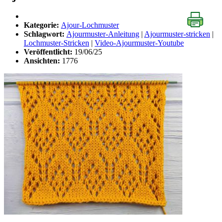
Kategorie:
Ajour-Lochmuster
Schlagwort:
Ajourmuster-Anleitung
|
Ajourmuster-stricken
|
Lochmuster-Stricken
|
Video-Ajourmuster-Youtube
Veröffentlicht:
19/06/25
Ansichten:
1776