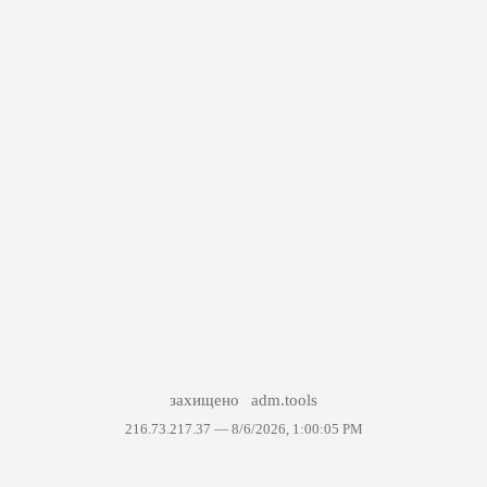
захищено
adm.tools
216.73.217.37 —
8/6/2026, 1:00:05 PM