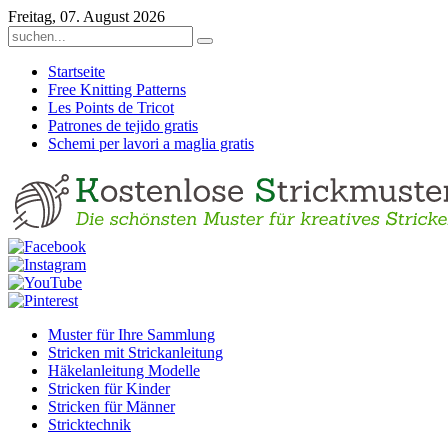
Freitag, 07. August 2026
Startseite
Free Knitting Patterns
Les Points de Tricot
Patrones de tejido gratis
Schemi per lavori a maglia gratis
Muster für Ihre Sammlung
Stricken mit Strickanleitung
Häkelanleitung Modelle
Stricken für Kinder
Stricken für Männer
Stricktechnik