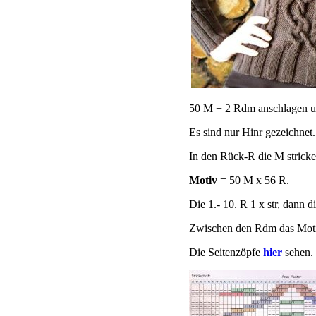
50 M + 2 Rdm anschlagen und
Es sind nur Hinr gezeichnet.
In den Rück-R die M stricken
Motiv
= 50 M x 56 R.
Die 1.- 10. R 1 x str, dann d
Zwischen den Rdm das Motiv 
Die Seitenzöpfe
hier
sehen.