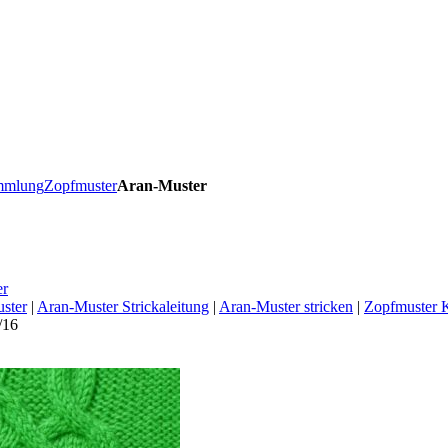
ammlung
Zopfmuster
Aran-Muster
er
ster
|
Aran-Muster Strickaleitung
|
Aran-Muster stricken
|
Zopfmuster K
/16