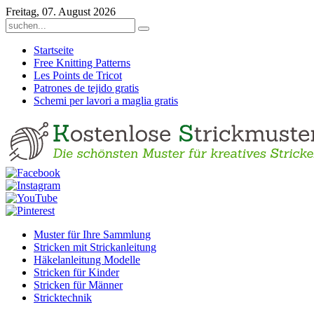
Freitag, 07. August 2026
Startseite
Free Knitting Patterns
Les Points de Tricot
Patrones de tejido gratis
Schemi per lavori a maglia gratis
Muster für Ihre Sammlung
Stricken mit Strickanleitung
Häkelanleitung Modelle
Stricken für Kinder
Stricken für Männer
Stricktechnik