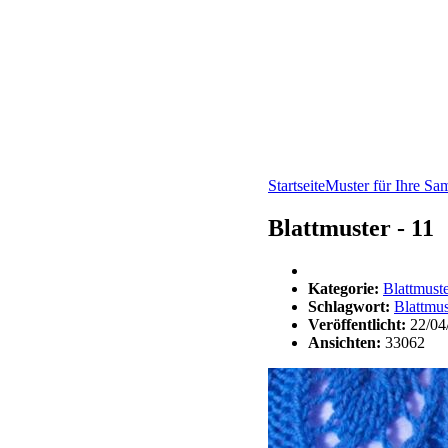
Startseite
Muster für Ihre S
Blattmuster - 11
Kategorie:
Blattmust
Schlagwort:
Blattmus
Veröffentlicht:
22/04
Ansichten:
33062