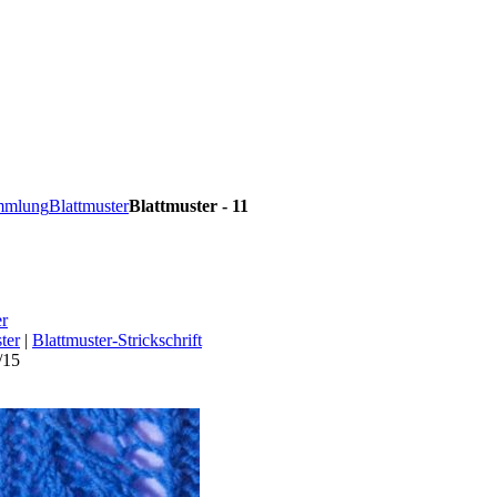
ammlung
Blattmuster
Blattmuster - 11
er
ter
|
Blattmuster-Strickschrift
/15