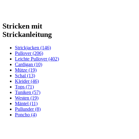
Stricken mit
Strickanleitung
Strickjacken (146)
Pullover (206)
Leichte Pullover (402)
Cardigan (10)
Mütze (19)
Schal (13)
Kleider (46)
Tops (71)
Tuniken (57)
Westen (19)
Mäntel (11)
Pullunder (8)
Poncho (4)