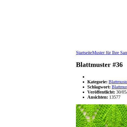
Startseite
Muster für Ihre S
Blattmuster #36
Kategorie:
Blattmust
Schlagwort:
Blattmus
Veröffentlicht:
30/05
Ansichten:
13577