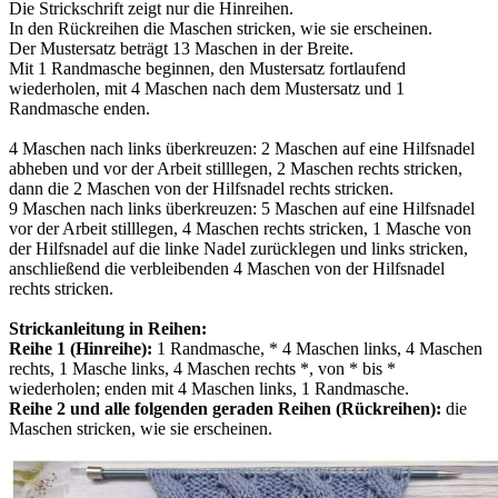
Die Strickschrift zeigt nur die Hinreihen.
In den Rückreihen die Maschen stricken, wie sie erscheinen.
Der Mustersatz beträgt 13 Maschen in der Breite.
Mit 1 Randmasche beginnen, den Mustersatz fortlaufend
wiederholen, mit 4 Maschen nach dem Mustersatz und 1
Randmasche enden.
4 Maschen nach links überkreuzen: 2 Maschen auf eine Hilfsnadel
abheben und vor der Arbeit stilllegen, 2 Maschen rechts stricken,
dann die 2 Maschen von der Hilfsnadel rechts stricken.
9 Maschen nach links überkreuzen: 5 Maschen auf eine Hilfsnadel
vor der Arbeit stilllegen, 4 Maschen rechts stricken, 1 Masche von
der Hilfsnadel auf die linke Nadel zurücklegen und links stricken,
anschließend die verbleibenden 4 Maschen von der Hilfsnadel
rechts stricken.
Strickanleitung in Reihen:
Reihe 1 (Hinreihe):
1 Randmasche, * 4 Maschen links, 4 Maschen
rechts, 1 Masche links, 4 Maschen rechts *, von * bis *
wiederholen; enden mit 4 Maschen links, 1 Randmasche.
Reihe 2 und alle folgenden geraden Reihen (Rückreihen):
die
Maschen stricken, wie sie erscheinen.