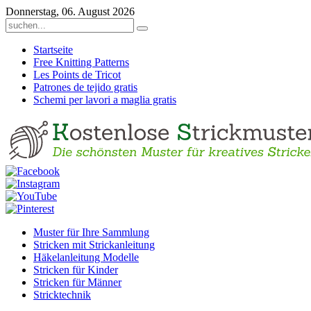
Donnerstag, 06. August 2026
Startseite
Free Knitting Patterns
Les Points de Tricot
Patrones de tejido gratis
Schemi per lavori a maglia gratis
Muster für Ihre Sammlung
Stricken mit Strickanleitung
Häkelanleitung Modelle
Stricken für Kinder
Stricken für Männer
Stricktechnik