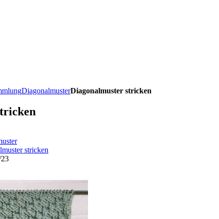
ammlung
Diagonalmuster
Diagonalmuster stricken
tricken
uster
muster stricken
/23