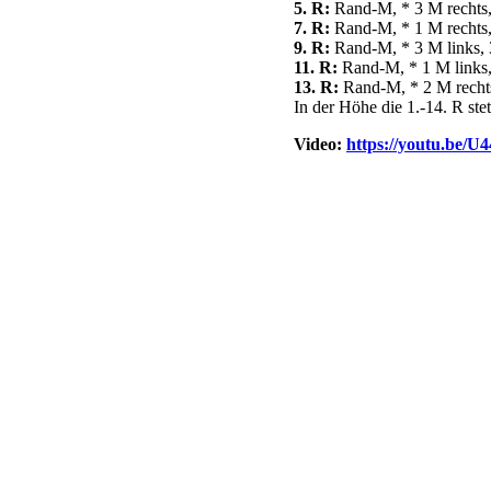
5. R:
Rand-M, * 3 M rechts, 
7. R:
Rand-M, * 1 M rechts, 
9. R:
Rand-M, * 3 M links, 3
11. R:
Rand-M, * 1 M links, 
13. R:
Rand-M, * 2 M rechts,
In der Höhe die 1.-14. R ste
Video:
https://youtu.be/U