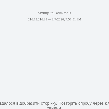
захищено
adm.tools
216.73.216.38 —
8/7/2026, 7:57:51 PM
вдалося відобразити сторінку. Повторіть спробу через кі
хвилин.