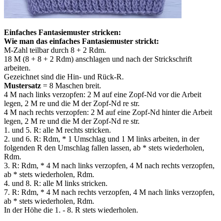
Einfaches Fantasiemuster stricken:
Wie man das einfaches Fantasiemuster strickt:
M-Zahl teilbar durch 8 + 2 Rdm.
18 M (8 + 8 + 2 Rdm) anschlagen und nach der Strickschrift
arbeiten.
Gezeichnet sind die Hin- und Rück-R.
Mustersatz
= 8 Maschen breit.
4 M nach links verzopfen: 2 M auf eine Zopf-Nd vor die Arbeit
legen, 2 M re und die M der Zopf-Nd re str.
4 M nach rechts verzopfen: 2 M auf eine Zopf-Nd hinter die Arbeit
legen, 2 M re und die M der Zopf-Nd re str.
1. und 5. R: alle M rechts stricken.
2. und 6. R: Rdm, * 1 Umschlag und 1 M links arbeiten, in der
folgenden R den Umschlag fallen lassen, ab * stets wiederholen,
Rdm.
3. R: Rdm, * 4 M nach links verzopfen, 4 M nach rechts verzopfen,
ab * stets wiederholen, Rdm.
4. und 8. R: alle M links stricken.
7. R: Rdm, * 4 M nach rechts verzopfen, 4 M nach links verzopfen,
ab * stets wiederholen, Rdm.
In der Höhe die 1. - 8. R stets wiederholen.