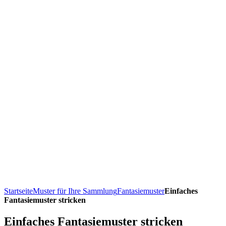
Startseite
Muster für Ihre Sammlung
Fantasiemuster
Einfaches
Fantasiemuster stricken
Einfaches Fantasiemuster stricken