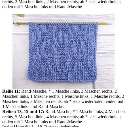
rechts, 2 Maschen links, 2 Maschen rechts; ab * stets wiederholen;
enden mit 1 Masche links und Rand-Masche.
Reihe 11:
Rand-Masche, * 1 Masche links, 3 Maschen rechts, 2
Maschen links, 1 Masche rechts, 1 Masche links, 1 Masche rechts, 2
Maschen links, 3 Maschen rechts; ab * stets wiederholen; enden mit
1 Masche links und Rand-Masche.
Reihen 13, 15 und 17:
Rand-Masche, * 1 Masche links, 4 Maschen
rechts, 5 Maschen links, 4 Maschen rechts; ab * stets wiederholen;
enden mit 1 Masche links und Rand-Masche.
In der Höhe die 1.- 18. R stets wiederholen.