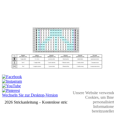
Unsere Website verwende
Wechseln Sie zur Desktop-Version
Cookies, um Ihne
personalisier
2026 Strickanleitung – Kostenlose strickmuster
Informatione
bereitzustelle