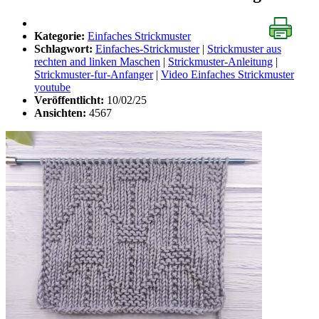
Kategorie:
Einfaches Strickmuster
Schlagwort:
Einfaches-Strickmuster
|
Strickmuster aus
rechten and linken Maschen
|
Strickmuster-Anleitung
|
Strickmuster-fur-Anfanger
|
Video Einfaches Strickmuster
youtube
Veröffentlicht:
10/02/25
Ansichten:
4567