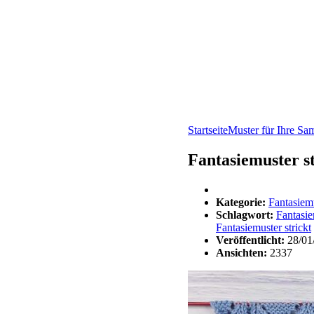
Startseite
Muster für Ihre S
Fantasiemuster s
Kategorie:
Fantasiem
Schlagwort:
Fantasie
Fantasiemuster strickt
Veröffentlicht:
28/01
Ansichten:
2337