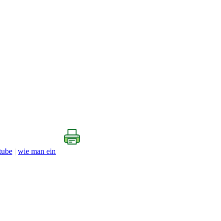
tube
|
wie man ein