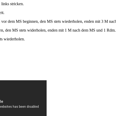
links stricken.
it.
M vor dem MS beginnen, den MS stets wiederholen, enden mit 3 M n
nen, den MS stets widerholen, enden mit 1 M nach dem MS und 1 Rdm.
ets wiederholen.