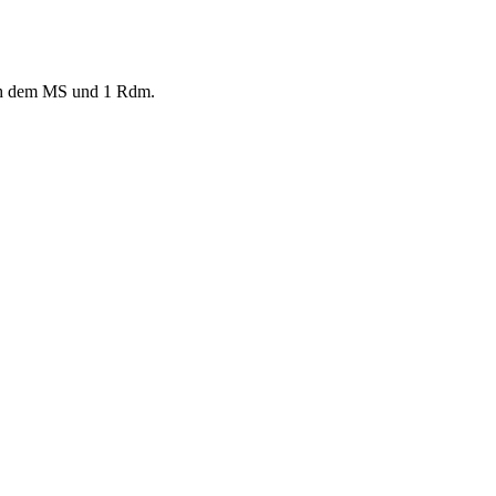
ach dem MS und 1 Rdm.