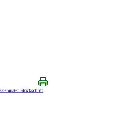
asiemuster-Strickschrift