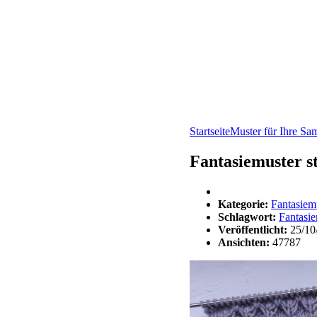
Startseite
Muster für Ihre S
Fantasiemuster s
Kategorie:
Fantasiem
Schlagwort:
Fantasie
Veröffentlicht:
25/10
Ansichten:
47787