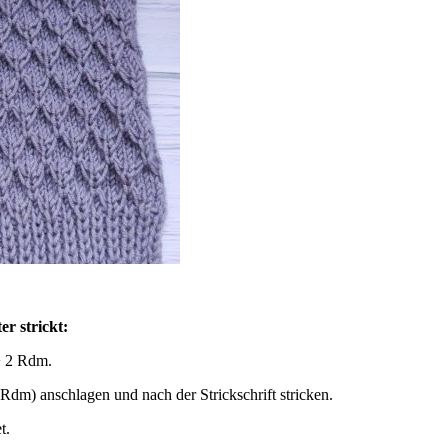
r strickt:
+ 2 Rdm.
Rdm) anschlagen und nach der Strickschrift stricken.
t.