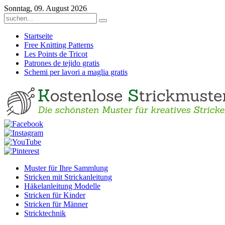
Sonntag, 09. August 2026
Startseite
Free Knitting Patterns
Les Points de Tricot
Patrones de tejido gratis
Schemi per lavori a maglia gratis
Muster für Ihre Sammlung
Stricken mit Strickanleitung
Häkelanleitung Modelle
Stricken für Kinder
Stricken für Männer
Stricktechnik