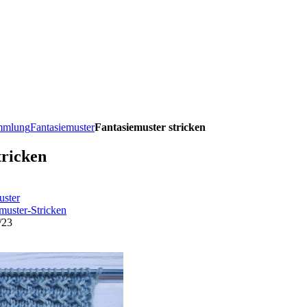
ammlung
Fantasiemuster
Fantasiemuster stricken
tricken
uster
muster-Stricken
/23