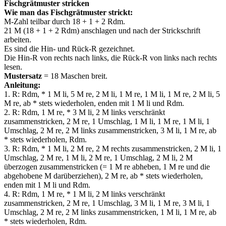
Fischgrätmuster stricken
Wie man das Fischgrätmuster strickt:
M-Zahl teilbar durch 18 + 1 + 2 Rdm.
21 M (18 + 1 + 2 Rdm) anschlagen und nach der Strickschrift
arbeiten.
Es sind die Hin- und Rück-R gezeichnet.
Die Hin-R von rechts nach links, die Rück-R von links nach rechts
lesen.
Mustersatz
= 18 Maschen breit.
Anleitung:
1. R: Rdm, * 1 M li, 5 M re, 2 M li, 1 M re, 1 M li, 1 M re, 2 M li, 5
M re, ab * stets wiederholen, enden mit 1 M li und Rdm.
2. R: Rdm, 1 M re, * 3 M li, 2 M links verschränkt
zusammenstricken, 2 M re, 1 Umschlag, 1 M li, 1 M re, 1 M li, 1
Umschlag, 2 M re, 2 M links zusammenstricken, 3 M li, 1 M re, ab
* stets wiederholen, Rdm.
3. R: Rdm, * 1 M li, 2 M re, 2 M rechts zusammenstricken, 2 M li, 1
Umschlag, 2 M re, 1 M li, 2 M re, 1 Umschlag, 2 M li, 2 M
überzogen zusammenstricken (= 1 M re abheben, 1 M re und die
abgehobene M darüberziehen), 2 M re, ab * stets wiederholen,
enden mit 1 M li und Rdm.
4. R: Rdm, 1 M re, * 1 M li, 2 M links verschränkt
zusammenstricken, 2 M re, 1 Umschlag, 3 M li, 1 M re, 3 M li, 1
Umschlag, 2 M re, 2 M links zusammenstricken, 1 M li, 1 M re, ab
* stets wiederholen, Rdm.