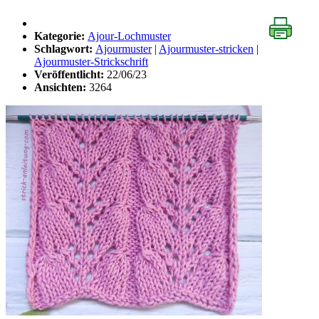
Kategorie:
Ajour-Lochmuster
Schlagwort:
Ajourmuster
|
Ajourmuster-stricken
|
Ajourmuster-Strickschrift
Veröffentlicht:
22/06/23
Ansichten:
3264