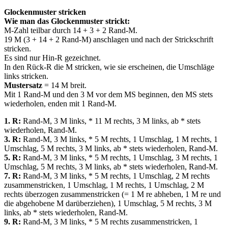
Glockenmuster stricken
Wie man das Glockenmuster strickt:
M-Zahl teilbar durch 14 + 3 + 2 Rand-M.
19 M (3 + 14 + 2 Rand-M) anschlagen und nach der Strickschrift
stricken.
Es sind nur Hin-R gezeichnet.
In den Rück-R die M stricken, wie sie erscheinen, die Umschläge
links stricken.
Mustersatz
= 14 M breit.
Mit 1 Rand-M und den 3 M vor dem MS beginnen, den MS stets
wiederholen, enden mit 1 Rand-M.
1. R:
Rand-M, 3 M links, * 11 M rechts, 3 M links, ab * stets
wiederholen, Rand-M.
3. R:
Rand-M, 3 M links, * 5 M rechts, 1 Umschlag, 1 M rechts, 1
Umschlag, 5 M rechts, 3 M links, ab * stets wiederholen, Rand-M.
5. R:
Rand-M, 3 M links, * 5 M rechts, 1 Umschlag, 3 M rechts, 1
Umschlag, 5 M rechts, 3 M links, ab * stets wiederholen, Rand-M.
7. R:
Rand-M, 3 M links, * 5 M rechts, 1 Umschlag, 2 M rechts
zusammenstricken, 1 Umschlag, 1 M rechts, 1 Umschlag, 2 M
rechts überzogen zusammenstricken (= 1 M re abheben, 1 M re und
die abgehobene M darüberziehen), 1 Umschlag, 5 M rechts, 3 M
links, ab * stets wiederholen, Rand-M.
9. R:
Rand-M, 3 M links, * 5 M rechts zusammenstricken, 1