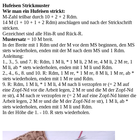
Hufeisen Strickmuster
Wie man ein Hufeisen strickt:
M-Zahl teilbar durch 10 + 2 + 2 Rdm.
14 M (1 + 10 + 1 + 2 Rdm) anschlagen und nach der Strickschrift
stricken.
Gezeichnet sind alle Hin-R und Rück-R.
Mustersatz
= 10 M breit.
In der Breite mit 1 Rdm und der M vor dem MS beginnen, den MS
stets wiederholen, enden mit der M nach dem MS und 1 Rdm.
Anleitung:
1., 3., 5. und 7. R: Rdm, 1 M li, * 1 M li, 2 M re, 4 M li, 2 M re, 1
M li, ab * stets wiederholen, enden mit 1 M li und Rdm.
2., 4., 6., 8. und 10. R: Rdm, 1 M re, * 1 M re, 8 M li, 1 M re, ab *
stets wiederholen, enden mit 1 M re und Rdm.
9. R: Rdm, 1 M li, * 1 M li, 4 M nach li verzopfen re (= 2 M auf
eine Zopf-Nd vor die Arbeit legen, 2 M re und die M der Zopf-Nd
re str), 4 M nach re verzopfen re (= 2 M auf eine Zopf-Nd hinter die
Arbeit legen, 2 M re und die M der Zopf-Nd re str), 1 M li, ab *
stets wiederholen, enden mit 1 M li und Rdm.
In der Höhe die 1. - 10. R stets wiederholen.