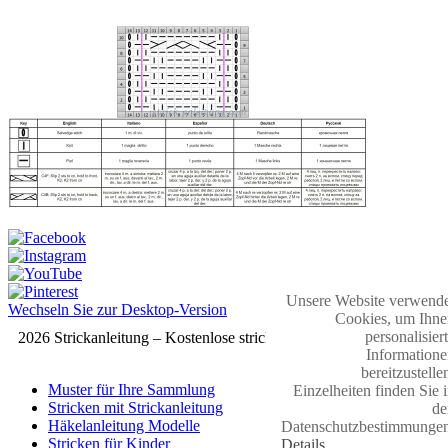
Unsere Website verwende
Wechseln Sie zur Desktop-Version
Cookies, um Ihne
personalisier
2026 Strickanleitung – Kostenlose strickmuster
Informatione
bereitzustelle
Muster für Ihre Sammlung
Einzelheiten finden Sie 
Stricken mit Strickanleitung
de
Häkelanleitung Modelle
Datenschutzbestimmungen
Stricken für Kinder
Details