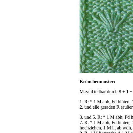
Krönchenmuster:
M-zahl teilbar durch 8 + 1 
1. R: * 1 M abh, Fd hinten,
2. und alle geraden R (außer 
3. und 5. R: * 1 M abh, Fd h
7. R. * 1 M abh, Fd hinten, 
hochziehen, 1 M li, ab wdh,