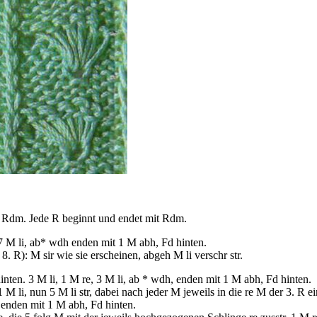
+ Rdm. Jede R beginnt und endet mit Rdm.
 7 M li, ab* wdh enden mit 1 M abh, Fd hinten.
8. R): M sir wie sie erscheinen, abgeh M li verschr str.
inten. 3 M li, 1 M re, 3 M li, ab * wdh, enden mit 1 M abh, Fd hinten.
1 M li, nun 5 M li str, dabei nach jeder M jeweils in die re M der 3. R 
 enden mit 1 M abh, Fd hinten.