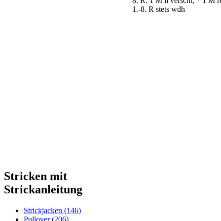
8. R. 1 M li verschr, * 1 M 
1.-8. R stets wdh
Stricken mit
Strickanleitung
Strickjacken (146)
Pullover (206)