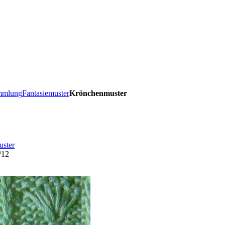
ammlung
Fantasiemuster
Krönchenmuster
uster
/12