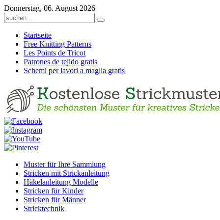
Donnerstag, 06. August 2026
Startseite
Free Knitting Patterns
Les Points de Tricot
Patrones de tejido gratis
Schemi per lavori a maglia gratis
Muster für Ihre Sammlung
Stricken mit Strickanleitung
Häkelanleitung Modelle
Stricken für Kinder
Stricken für Männer
Stricktechnik