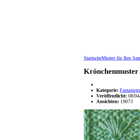
Startseite
Muster für Ihre S
Krönchenmuster
Kategorie:
Fantasiem
Veröffentlicht:
08/04
Ansichten:
19073