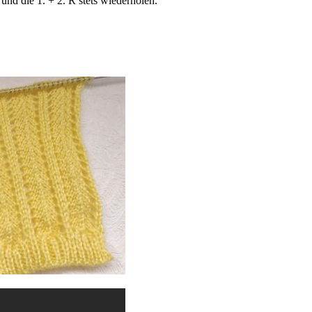
d die 1. + 2. R stets wiederholen.