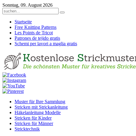
Sonntag, 09. August 2026
Startseite
Free Knitting Patterns
Les Points de Tricot
Patrones de tejido gratis
Schemi per lavori a maglia gratis
Muster für Ihre Sammlung
Stricken mit Strickanleitung
Häkelanleitung Modelle
Stricken für Kinder
Stricken für Männer
Stricktechnik