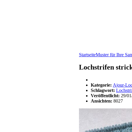
Startseite
Muster für Ihre S
Lochstrifen stric
Kategorie:
Ajour-Lo
Schlagwort:
Lochstri
Veröffentlicht:
29/01
Ansichten:
8027