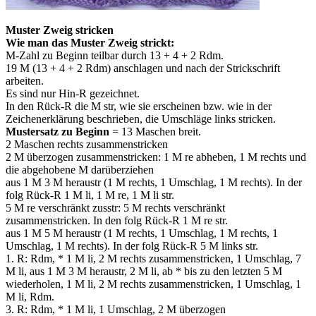
Muster Zweig stricken
Wie man das Muster Zweig strickt:
M-Zahl zu Beginn teilbar durch 13 + 4 + 2 Rdm.
19 M (13 + 4 + 2 Rdm) anschlagen und nach der Strickschrift
arbeiten.
Es sind nur Hin-R gezeichnet.
In den Rück-R die M str, wie sie erscheinen bzw. wie in der
Zeichenerklärung beschrieben, die Umschläge links stricken.
Mustersatz zu Beginn
= 13 Maschen breit.
2 Maschen rechts zusammenstricken
2 M überzogen zusammenstricken: 1 M re abheben, 1 M rechts und
die abgehobene M darüberziehen
aus 1 M 3 M heraustr (1 M rechts, 1 Umschlag, 1 M rechts). In der
folg Rück-R 1 M li, 1 M re, 1 M li str.
5 M re verschränkt zusstr: 5 M rechts verschränkt
zusammenstricken. In den folg Rück-R 1 M re str.
aus 1 M 5 M heraustr (1 M rechts, 1 Umschlag, 1 M rechts, 1
Umschlag, 1 M rechts). In der folg Rück-R 5 M links str.
1. R: Rdm, * 1 M li, 2 M rechts zusammenstricken, 1 Umschlag, 7
M li, aus 1 M 3 M heraustr, 2 M li, ab * bis zu den letzten 5 M
wiederholen, 1 M li, 2 M rechts zusammenstricken, 1 Umschlag, 1
M li, Rdm.
3. R: Rdm, * 1 M li, 1 Umschlag, 2 M überzogen