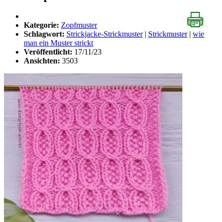
Kategorie:
Zopfmuster
Schlagwort:
Strickjacke-Strickmuster
|
Strickmuster
|
wie
man ein Muster strickt
Veröffentlicht:
17/11/23
Ansichten:
3503