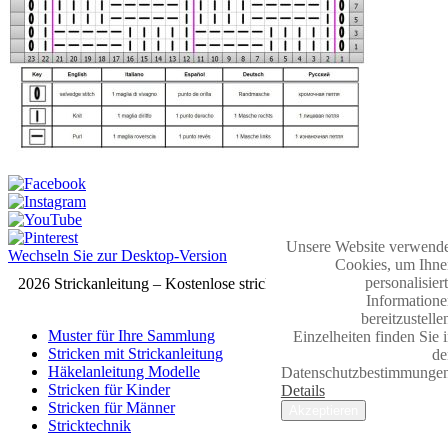
Unsere Website verwende
Wechseln Sie zur Desktop-Version
Cookies, um Ihne
personalisier
2026 Strickanleitung – Kostenlose strickmuster
Informatione
bereitzustelle
Muster für Ihre Sammlung
Einzelheiten finden Sie 
Stricken mit Strickanleitung
de
Häkelanleitung Modelle
Datenschutzbestimmungen
Stricken für Kinder
Details
Stricken für Männer
Akzeptieren
Stricktechnik