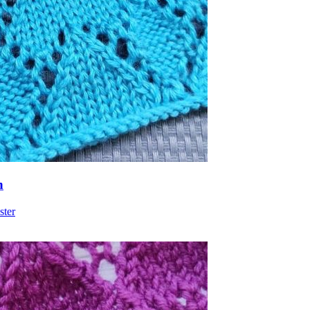
n
ster