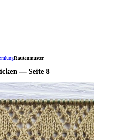
ammlung
Rautenmuster
icken — Seite 8