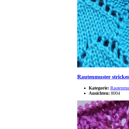
Rautenmuster stricke
Kategorie:
Rautenmu
Ansichten:
8004