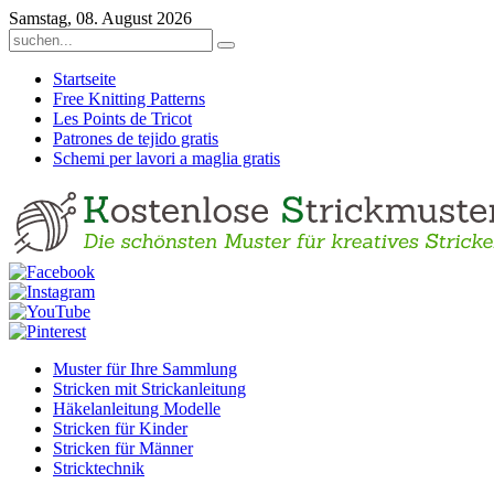
Samstag, 08. August 2026
Startseite
Free Knitting Patterns
Les Points de Tricot
Patrones de tejido gratis
Schemi per lavori a maglia gratis
Muster für Ihre Sammlung
Stricken mit Strickanleitung
Häkelanleitung Modelle
Stricken für Kinder
Stricken für Männer
Stricktechnik