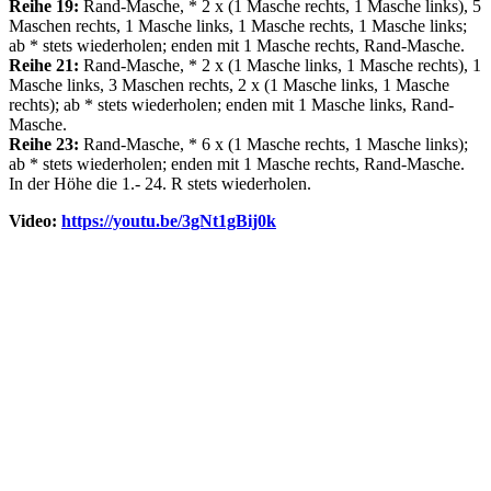
Reihe 19:
Rand-Masche, * 2 х (1 Masche rechts, 1 Masche links), 5
Maschen rechts, 1 Masche links, 1 Masche rechts, 1 Masche links;
ab * stets wiederholen; enden mit 1 Masche rechts, Rand-Masche.
Reihe 21:
Rand-Masche, * 2 х (1 Masche links, 1 Masche rechts), 1
Masche links, 3 Maschen rechts, 2 х (1 Masche links, 1 Masche
rechts); ab * stets wiederholen; enden mit 1 Masche links, Rand-
Masche.
Reihe 23:
Rand-Masche, * 6 х (1 Masche rechts, 1 Masche links);
ab * stets wiederholen; enden mit 1 Masche rechts, Rand-Masche.
In der Höhe die 1.- 24. R stets wiederholen.
Video:
https://youtu.be/3gNt1gBij0k