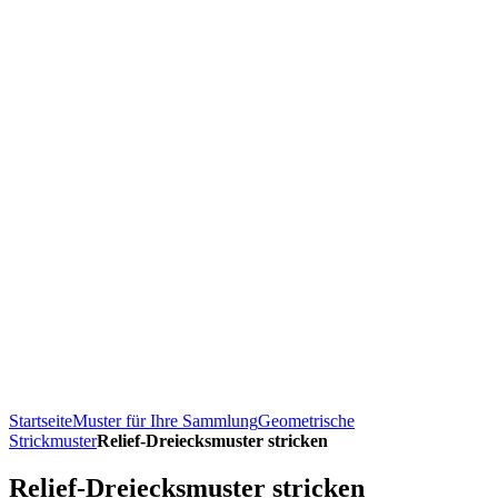
Startseite
Muster für Ihre Sammlung
Geometrische
Strickmuster
Relief-Dreiecksmuster stricken
Relief-Dreiecksmuster stricken