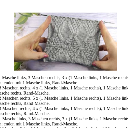
Masche links, 3 Maschen rechts, 3 х (1 Masche links, 1 Masche recht
len; enden mit 1 Masche links, Rand-Masche.
Maschen rechts, 4 х (1 Masche links, 1 Masche rechts), 1 Masche links
asche rechts, Rand-Masche.
Maschen rechts, 5 х (1 Masche links, 1 Masche rechts), 1 Masche links
asche rechts, Rand-Masche.
Maschen rechts, 4 х (1 Masche links, 1 Masche rechts), 1 Masche links
asche rechts, Rand-Masche.
Masche links, 3 Maschen rechts, 3 х (1 Masche links, 1 Masche recht
len; enden mit 1 Masche links, Rand-Masche.