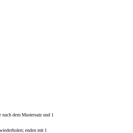
he nach dem Mustersatz und 1
wiederholen; enden mit 1