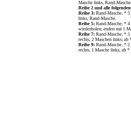
Masche links, Rand-Masche
Reihe 2 und alle folgende
Reihe 3:
Rand-Masche, * 5 M
links, Rand-Masche.
Reihe 5:
Rand-Masche, * 4 M
wiederholen; enden mit 1 M
Reihe 7:
Rand-Masche, * 3 M
rechts, 2 Maschen links; ab
Reihe 9:
Rand-Masche, * 2 M
rechts, 1 Masche links; ab 