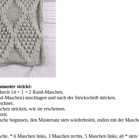
muster strickt:
 durch 14 + 1 + 2 Rand-Maschen.
-Maschen) anschlagen und nach der Strickschrift stricken.
ichnet.
hen stricken, wie sie erscheinen.
eit.
sche beginnen, den Mustersatz stets wiederholen, enden mit der Masc
e, * 6 Maschen links, 3 Maschen rechts, 5 Maschen links; ab * stets 