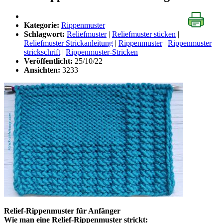
Kategorie:
Rippenmuster
Schlagwort:
Reliefmuster
|
Reliefmuster sticken
|
Reliefmuster Strickanleitung
|
Rippenmuster
|
Rippenmuster
strickschrift
|
Rippenmuster-Stricken
Veröffentlicht:
25/10/22
Ansichten:
3233
Relief-Rippenmuster für Anfänger
Wie man eine Relief-Rippenmuster strickt: