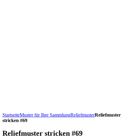
Startseite
Muster für Ihre Sammlung
Reliefmuster
Reliefmuster
stricken #69
Reliefmuster stricken #69