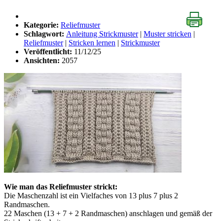
Kategorie:
Reliefmuster
Schlagwort:
Anleitung Strickmuster
|
Muster stricken
|
Reliefmuster
|
Stricken lernen
|
Strickmuster
Veröffentlicht:
11/12/25
Ansichten:
2057
Wie man das Reliefmuster strickt:
Die Maschenzahl ist ein Vielfaches von 13 plus 7 plus 2
Randmaschen.
22 Maschen (13 + 7 + 2 Randmaschen) anschlagen und gemäß der