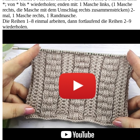
*; von * bis * wiederholen; enden mit: 1 Masche links, (1 Masche
rechts, die Masche mit dem Umschlag rechts zusammenstricken) 2-
mal, 1 Masche rechts, 1 Randmasche.
Die Reihen 1–8 einmal arbeiten, dann fortlaufend die Reihen 2–9
wiederholen.