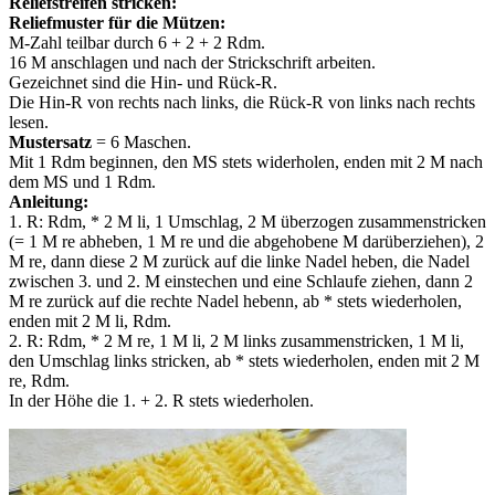
Reliefstreifen stricken:
Reliefmuster für die Mützen:
M-Zahl teilbar durch 6 + 2 + 2 Rdm.
16 M anschlagen und nach der Strickschrift arbeiten.
Gezeichnet sind die Hin- und Rück-R.
Die Hin-R von rechts nach links, die Rück-R von links nach rechts
lesen.
Mustersatz
= 6 Maschen.
Mit 1 Rdm beginnen, den MS stets widerholen, enden mit 2 M nach
dem MS und 1 Rdm.
Anleitung:
1. R: Rdm, * 2 M li, 1 Umschlag, 2 M überzogen zusammenstricken
(= 1 M re abheben, 1 M re und die abgehobene M darüberziehen), 2
M re, dann diese 2 M zurück auf die linke Nadel heben, die Nadel
zwischen 3. und 2. M einstechen und eine Schlaufe ziehen, dann 2
M re zurück auf die rechte Nadel hebenn, ab * stets wiederholen,
enden mit 2 M li, Rdm.
2. R: Rdm, * 2 M re, 1 M li, 2 M links zusammenstricken, 1 M li,
den Umschlag links stricken, ab * stets wiederholen, enden mit 2 M
re, Rdm.
In der Höhe die 1. + 2. R stets wiederholen.