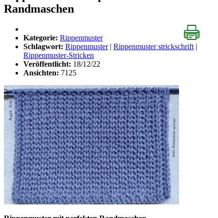
Randmaschen
Kategorie:
Rippenmuster
Schlagwort:
Rippenmuster
|
Rippenmuster strickschrift
|
Rippenmuster-Stricken
Veröffentlicht:
18/12/22
Ansichten:
7125