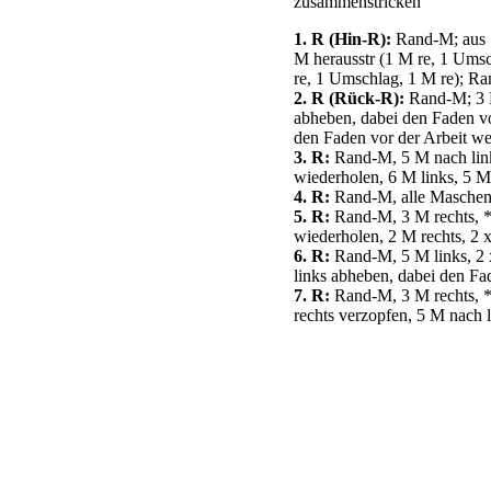
zusammenstricken
1. R (Hin-R):
Rand-M; aus 1
M herausstr (1 M re, 1 Umsch
re, 1 Umschlag, 1 M re); R
2. R (Rück-R):
Rand-M; 3 M 
abheben, dabei den Faden vor
den Faden vor der Arbeit w
3. R:
Rand-M, 5 M nach links
wiederholen, 6 M links, 5 
4. R:
Rand-M, alle Maschen 
5. R:
Rand-M, 3 M rechts, * 
wiederholen, 2 M rechts, 2 
6. R:
Rand-M, 5 M links, 2 х
links abheben, dabei den Fad
7. R:
Rand-M, 3 M rechts, * 
rechts verzopfen, 5 M nach 