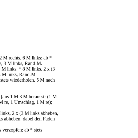
 M rechts, 6 M links; ab *
ts, 3 M links, Rand-M.
M links, * 8 M links, 2 х (3
 3 M links, Rand-M.
 stets wiederholen, 5 M nach
 [aus 1 M 3 M herausstr (1 M
 M re, 1 Umschlag, 1 M re);
inks, 2 х (3 M links abheben,
nks abheben, dabei den Faden
 verzopfen; ab * stets