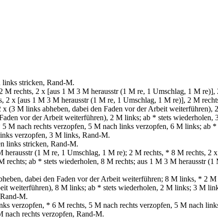
links stricken, Rand-M.
 M rechts, 2 х [aus 1 M 3 M herausstr (1 M re, 1 Umschlag, 1 M re)], 2
s, 2 х [aus 1 M 3 M herausstr (1 M re, 1 Umschlag, 1 M re)], 2 M rech
х (3 M links abheben, dabei den Faden vor der Arbeit weiterführen), 2 
Faden vor der Arbeit weiterführen), 2 M links; ab * stets wiederholen,
5 M nach rechts verzopfen, 5 M nach links verzopfen, 6 M links; ab *
links verzopfen, 3 M links, Rand-M.
 links stricken, Rand-M.
erausstr (1 M re, 1 Umschlag, 1 M re); 2 M rechts, * 8 M rechts, 2 х
M rechts; ab * stets wiederholen, 8 M rechts; aus 1 M 3 M herausstr (1
eben, dabei den Faden vor der Arbeit weiterführen; 8 M links, * 2 M l
it weiterführen), 8 M links; ab * stets wiederholen, 2 M links; 3 M li
; Rand-M.
s verzopfen, * 6 M rechts, 5 M nach rechts verzopfen, 5 M nach links
 M nach rechts verzopfen, Rand-M.