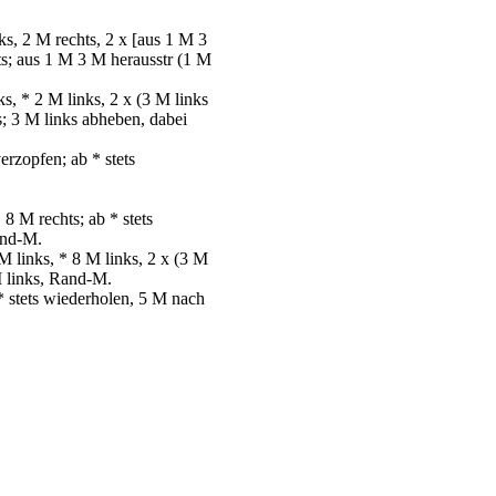
s, 2 M rechts, 2 х [aus 1 M 3
ts; aus 1 M 3 M herausstr (1 M
, * 2 M links, 2 х (3 M links
s; 3 M links abheben, dabei
rzopfen; ab * stets
8 M rechts; ab * stets
and-M.
M links, * 8 M links, 2 х (3 M
M links, Rand-M.
* stets wiederholen, 5 M nach