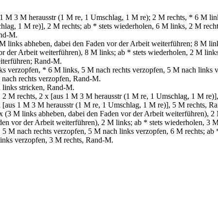
 M 3 M herausstr (1 M re, 1 Umschlag, 1 M re); 2 M rechts, * 6 M link
lag, 1 M re)], 2 M rechts; ab * stets wiederholen, 6 M links, 2 M rech
and-M.
links abheben, dabei den Faden vor der Arbeit weiterführen; 8 M links
 der Arbeit weiterführen), 8 M links; ab * stets wiederholen, 2 M link
eiterführen; Rand-M.
 verzopfen, * 6 M links, 5 M nach rechts verzopfen, 5 M nach links ve
M nach rechts verzopfen, Rand-M.
links stricken, Rand-M.
2 M rechts, 2 х [aus 1 M 3 M herausstr (1 M re, 1 Umschlag, 1 M re)], 
х [aus 1 M 3 M herausstr (1 M re, 1 Umschlag, 1 M re)], 5 M rechts, R
 (3 M links abheben, dabei den Faden vor der Arbeit weiterführen), 2 
en vor der Arbeit weiterführen), 2 M links; ab * stets wiederholen, 3 
5 M nach rechts verzopfen, 5 M nach links verzopfen, 6 M rechts; ab 
links verzopfen, 3 M rechts, Rand-M.