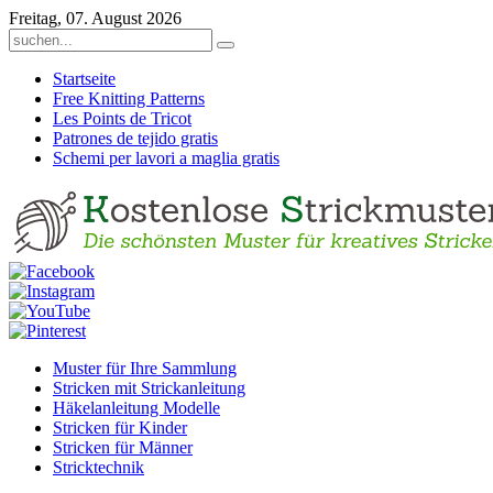
Freitag, 07. August 2026
Startseite
Free Knitting Patterns
Les Points de Tricot
Patrones de tejido gratis
Schemi per lavori a maglia gratis
Muster für Ihre Sammlung
Stricken mit Strickanleitung
Häkelanleitung Modelle
Stricken für Kinder
Stricken für Männer
Stricktechnik