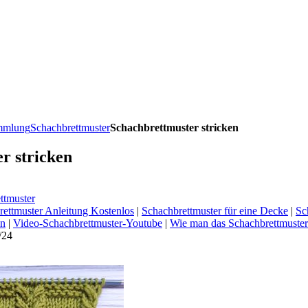
ammlung
Schachbrettmuster
Schachbrettmuster stricken
r stricken
ttmuster
ettmuster Anleitung Kostenlos
|
Schachbrettmuster für eine Decke
|
Sc
en
|
Video-Schachbrettmuster-Youtube
|
Wie man das Schachbrettmuster 
/24