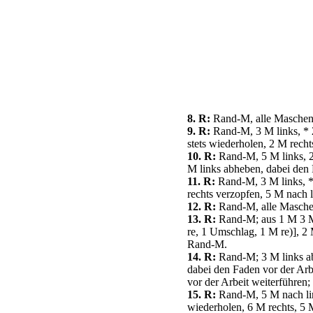
8. R:
Rand-M, alle Maschen 
9. R:
Rand-M, 3 M links, * 2
stets wiederholen, 2 M recht
10. R:
Rand-M, 5 M links, 2 
M links abheben, dabei den 
11. R:
Rand-M, 3 M links, * 
rechts verzopfen, 5 M nach 
12. R:
Rand-M, alle Maschen
13. R:
Rand-M; aus 1 M 3 M h
re, 1 Umschlag, 1 M re)], 2 
Rand-M.
14. R:
Rand-M; 3 M links abh
dabei den Faden vor der Arbe
vor der Arbeit weiterführen
15. R:
Rand-M, 5 M nach link
wiederholen, 6 M rechts, 5