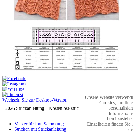
Unsere Website verwende
Wechseln Sie zur Desktop-Version
Cookies, um Ihne
personalisier
2026 Strickanleitung – Kostenlose strickmuster
Informatione
bereitzustelle
Muster für Ihre Sammlung
Einzelheiten finden Sie 
Stricken mit Strickanleitung
de