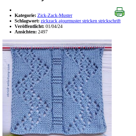
Kategorie:
Zick-Zack-Muster
Schlagwort:
zickzack ajourmuster stricken strickschrift
Veröffentlicht:
01/04/24
Ansichten:
2497