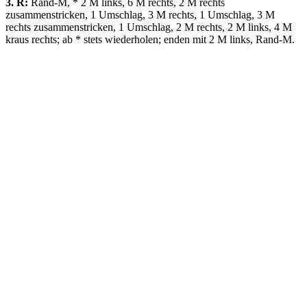
3. R:
Rand-M, * 2 M links, 6 M rechts, 2 M rechts
zusammenstricken, 1 Umschlag, 3 M rechts, 1 Umschlag, 3 M
rechts zusammenstricken, 1 Umschlag, 2 M rechts, 2 M links, 4 M
kraus rechts; ab * stets wiederholen; enden mit 2 M links, Rand-M.